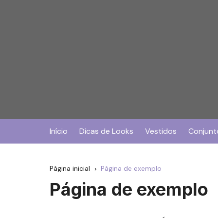
Ir
para
o
conteúdo
Início
Dicas de Looks
Vestidos
Conjunt
Página inicial
Página de exemplo
Página de exemplo